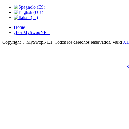
Home
¿Por MySwopNET
Copyright © MySwopNET. Todos los derechos reservados.
Valid
X
¡Atención! Este sitio usa cookies y tecnolog
Si no cambia la configuración de su navegador, usted acepta su uso.
S
Acepto